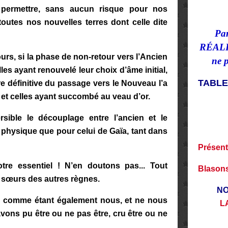
r permettre, sans aucun risque pour nos
toutes nos nouvelles terres dont celle dite
Par
RÉALIS
ours, si la phase de non-retour vers l’Ancien
ne 
lles ayant renouvelé leur choix d’âme initial,
TABL
re définitive du passage vers le Nouveau l’a
 et celles ayant succombé au veau d’or.
rsible le découplage entre l’ancien et le
 physique que pour celui de Gaïa, tant dans
Présent
e essentiel ! N’en doutons pas... Tout
Blasons
 sœurs des autres règnes.
NO
e comme étant également nous, et ne nous
L
vons pu être ou ne pas être, cru être ou ne
e…