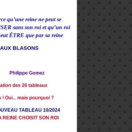
ce qu’une reine ne peut se
ER sans son roi et qu
’
un roi
peut ÊTRE que par sa reine
EAUX BLASONS
Philippe Gomez
ation des 26 tableaux
 ! Oui... mais pourquoi ?
UVEAU TABLEAU 10/2024
A REINE CHOISIT SON ROI