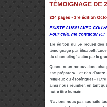
TÉMOIGNAGE DE 
324 pages - 1re édition Oct
EXISTE AUSSI AVEC COUV
Pour cela, me contacter
ICI
1re édition du 5e recueil des 
témoignage par Élisabeth/Luce d
du channeling" actée par le gra
Quand nous renouvelons chaque 
«se préparer»... et rien d’aut
religieux ou ésotériques− l’Être
ainsi nous réunifier, en tant que
notre être humain.
N'avions-nous pas souhaité tous