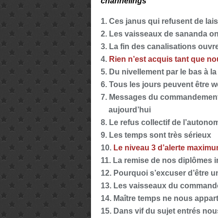
channelings
1. Ces janus qui refusent de lais
2. Les vaisseaux de sananda ont
3. La fin des canalisations ouvre
4.
Rien n’est acquis tant que n
5. Du nivellement par le bas à la
6. Tous les jours peuvent être 
7. Messages du commandement d’
aujourd’hui
8. Le refus collectif de l’autonom
9. Les temps sont très sérieux
10.
Le niveau 3 d’alerte maxim
11. La remise de nos diplômes i
12. Pourquoi s’excuser d’être 
13. Les vaisseaux du commande
14. Maître temps ne nous appa
15. Dans vif du sujet entrés n