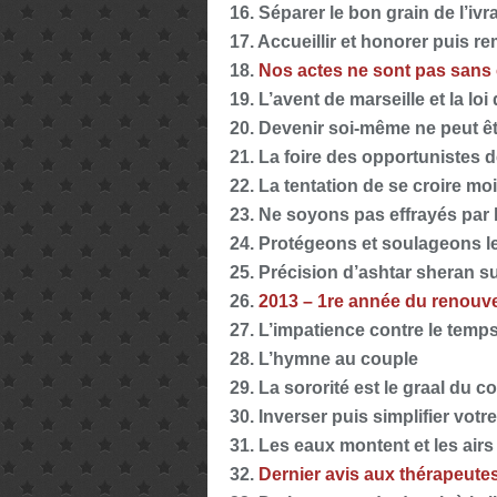
16. Séparer le bon grain de l’ivr
17. Accueillir et honorer puis r
18.
Nos actes ne sont pas sans
19. L’avent de marseille et la loi
20. Devenir soi-même ne peut êt
21. La foire des opportunistes de
22. La tentation de se croire mo
23. Ne soyons pas effrayés par l
24. Protégeons et soulageons le 
25. Précision d’ashtar sheran s
26.
2013 – 1re année du renouve
27. L’impatience contre le tem
28. L’hymne au couple
29. La sororité est le graal du c
30. Inverser puis simplifier votr
31. Les eaux montent et les airs
32.
Dernier avis aux thérapeute