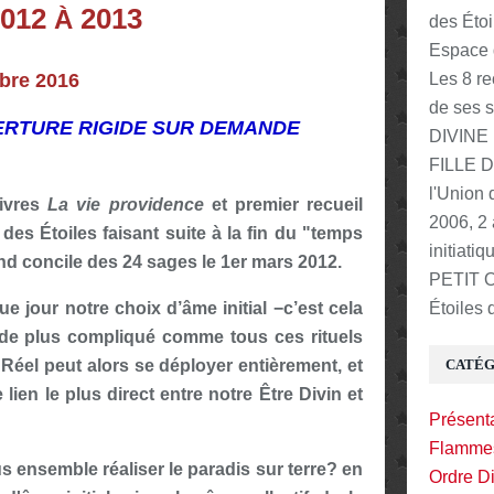
2012
2013
À
Espace d
obre 2016
Les 8 re
de ses 
ERTURE RIGIDE SUR DEMANDE
DIVINE p
FILLE DI
l'Union
livres
La vie providence
et premier recueil
2006, 2
es Étoiles faisant suite à la fin du "temps
initiat
nd concile des 24 sages le 1er mars 2012.
PETIT O
jour notre choix d’âme initial −c’est cela
Étoiles 
re de plus compliqué comme tous ces rituels
 Réel peut alors se déployer entièrement, et
CATÉG
 lien le plus direct entre notre Être Divin et
Présenta
Flammes
 ensemble réaliser le paradis sur terre? en
Ordre Di