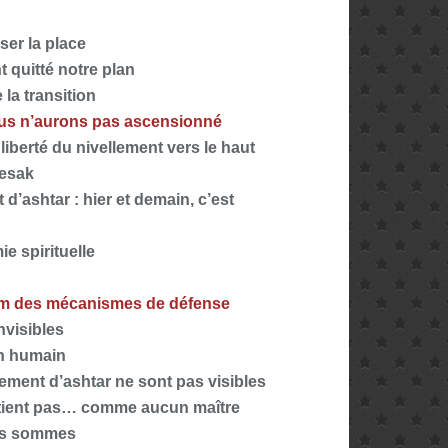
ser la place
 quitté notre plan
 la transition
ous n’aurons pas ascensionné
 liberté du nivellement vers le haut
wesak
ashtar : hier et demain, c’est
ie spirituelle
um des mécanismes de défense
nvisibles
un humain
ment d’ashtar ne sont pas visibles
rtient pas… comme aucun maître
ous sommes