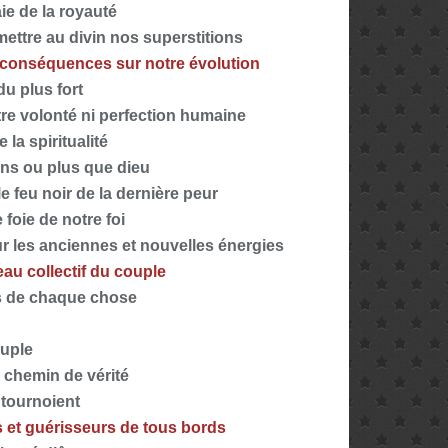
aie de la royauté
emettre au divin nos superstitions
 conséquences sur notre évolution
 du plus fort
re volonté ni perfection humaine
 la spiritualité
ins ou plus que dieu
e feu noir de la dernière peur
foie de notre foi
ur les anciennes et nouvelles énergies
au collectif du couple
ps de chaque chose
ouple
e chemin de vérité
 tournoient
s et guérisseurs de tous bords