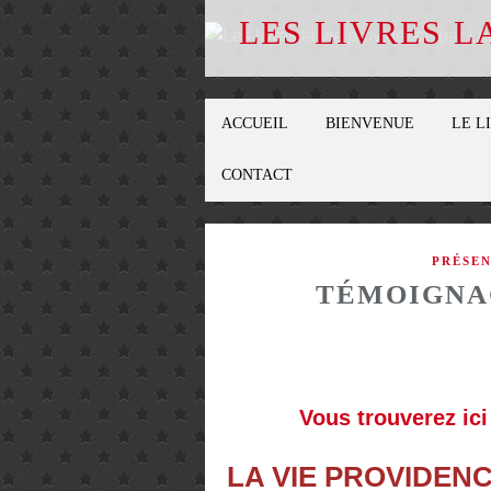
LES LIVRES L
ACCUEIL
BIENVENUE
LE L
CONTACT
PRÉSEN
TÉMOIGNAG
Vous trouverez ic
LA VIE PROVIDENC