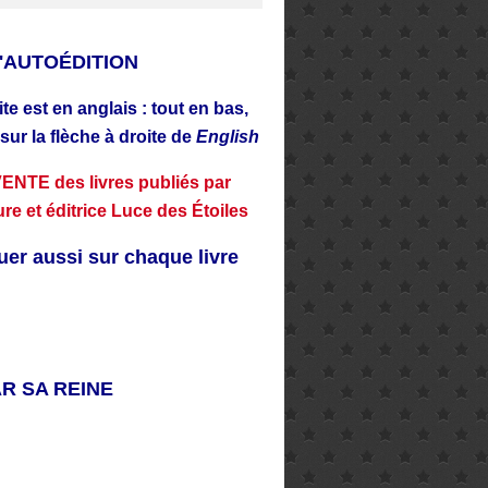
D'AUTOÉDITION
site est en anglais : tout en bas,
 sur la flèche à droite de
English
 VENTE des livres publiés par
ure et éditrice Luce des Étoiles
uer aussi sur chaque livre
AR SA REINE