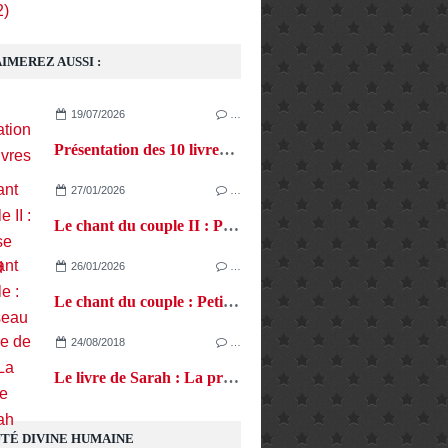
2)
IMEREZ AUSSI :
19/07/2026
…
Présentation des 10 livres LVP
27/01/2026
…
Le chant du couple II : Princesse Crapaud
26/01/2026
…
Le chant du couple : Petit Oiseau
24/08/2018
…
Le livre de Sarah : La prophétie des Sarah
TÉ DIVINE HUMAINE