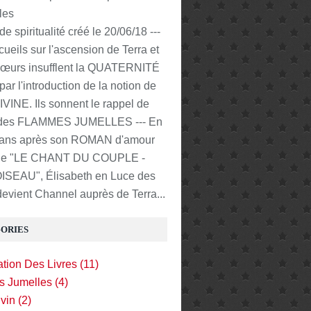
e spiritualité créé le 20/06/18 ---
cueils sur l'ascension de Terra et
sœurs insufflent la QUATERNITÉ
ar l'introduction de la notion de
VINE. Ils sonnent le rappel de
 des FLAMMES JUMELLES --- En
 ans après son ROMAN d'amour
ique "LE CHANT DU COUPLE -
ISEAU", Élisabeth en Luce des
devient Channel auprès de Terra...
ORIES
tion Des Livres (11)
 Jumelles (4)
vin (2)