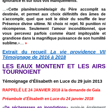
ignorance et sur tous vos manquements.
…«
Cette planète/comète/agir du Père accomplit sa
destinée, et permet aux choix définitifs des âmes de
s’accomplir, quel que soit le désir du souffle de leur
Présence divine ultime. Ni choix ni rejet. Ni punition ni
récompense. Seulement l’amour inconditionnel, que
vous percevez parfois comme étant impitoyable et
grandiose dans la magnifique puissance de son humilité
sublime.
»…
»
Extrait du recueil
La vie providence VII
Témoignage de 2016 à 2018
LES EAUX MONTENT ET LES AIRS
TOURNOIENT
Témoignage d’Élisabeth en Luce du 29 juin 2013
RAPPELÉ LE 24 JANVIER 2018 à la demande de Gaïa
Préambule d’Élisabeth en Luce du 24 janvier 2018
«
De sécheresses en inondations
» avais-je également