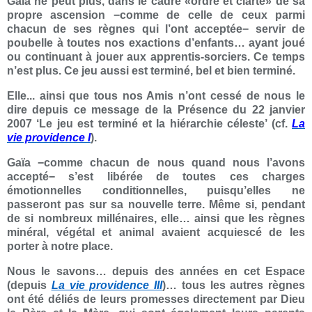
Gaïa ne peut plus, dans le cadre «ordre et clarté» de sa
propre ascension −comme de celle de ceux parmi
chacun de ses règnes qui l’ont acceptée− servir de
poubelle à toutes nos exactions d’enfants… ayant joué
ou continuant à jouer aux apprentis-sorciers. Ce temps
n’est plus. Ce jeu aussi est terminé, bel et bien terminé.
Elle... ainsi que tous nos Amis n’ont cessé de nous le
dire depuis ce message de la Présence du 22 janvier
2007 ‘Le jeu est terminé et la hiérarchie céleste’ (cf.
La
vie providence I
).
Gaïa −comme chacun de nous quand nous l’avons
accepté− s’est libérée de toutes ces charges
émotionnelles conditionnelles, puisqu’elles ne
passeront pas sur sa nouvelle terre. Même si, pendant
de si nombreux millénaires, elle… ainsi que les règnes
minéral, végétal et animal avaient acquiescé de les
porter à notre place.
Nous le savons… depuis des années en cet Espace
(depuis
La vie providence III
)… tous les autres règnes
ont été déliés de leurs promesses directement par Dieu