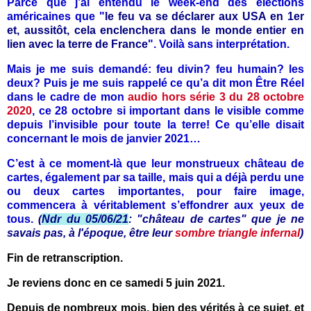
Parce que j’ai entendu le week-end des élections
américaines que "
le feu va se déclarer aux USA en 1er
et, aussitôt, cela enclenchera dans le monde entier en
lien avec la terre de France
". Voilà sans interprétation.
Mais je me suis demandé: feu divin? feu humain? les
deux? Puis je me suis rappelé ce qu’a dit mon Être Réel
dans le cadre de mon
audio hors série 3 du 28 octobre
2020
, ce 28 octobre si important dans le visible comme
depuis l’invisible pour toute la terre!
Ce qu’elle disait
concernant le mois de janvier 2021…
C’est à ce moment-là que leur monstrueux château de
cartes, également par sa taille, mais qui a déjà perdu une
ou deux cartes importantes, pour faire image,
commencera à véritablement s’effondrer aux yeux de
tous.
(
Ndr du 05/06/21
: "château de cartes" que je ne
savais pas, à l'époque, être leur
sombre triangle infernal
)
Fin de retranscription.
Je reviens donc en ce samedi 5 juin 2021.
Depuis de nombreux mois, bien des vérités à ce sujet, et